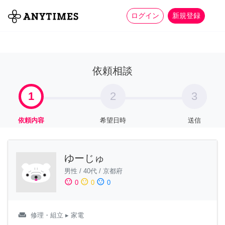
more_horiz
全て
修理・組立
家事
ログイン
新規登録
依頼相談
1
2
3
依頼内容
希望日時
送信
ゆーじゅ
男性
/
40代
/
京都府
sentiment_satisfied
sentiment_neutral
sentiment_dissatisfied
0
0
0
weekend
修理・組立
▸ 家電