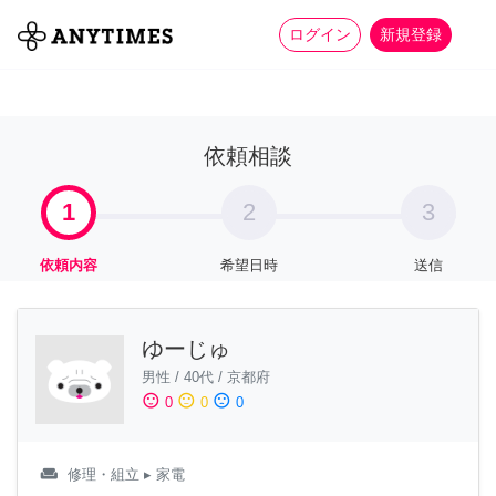
more_horiz
全て
修理・組立
家事
ログイン
新規登録
依頼相談
1
2
3
依頼内容
希望日時
送信
ゆーじゅ
男性
/
40代
/
京都府
sentiment_satisfied
sentiment_neutral
sentiment_dissatisfied
0
0
0
weekend
修理・組立
▸ 家電