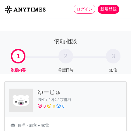
more_horiz
全て
修理・組立
家事
ログイン
新規登録
依頼相談
1
2
3
依頼内容
希望日時
送信
ゆーじゅ
男性
/
40代
/
京都府
sentiment_satisfied
sentiment_neutral
sentiment_dissatisfied
0
0
0
weekend
修理・組立
▸ 家電