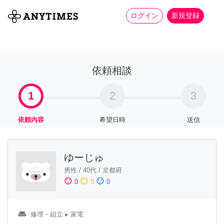
more_horiz
全て
修理・組立
家事
ログイン
新規登録
依頼相談
1
2
3
依頼内容
希望日時
送信
ゆーじゅ
男性
/
40代
/
京都府
sentiment_satisfied
sentiment_neutral
sentiment_dissatisfied
0
0
0
weekend
修理・組立
▸ 家電