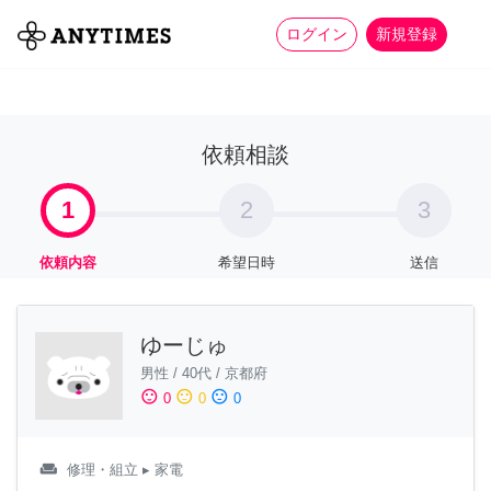
more_horiz
全て
修理・組立
家事
ログイン
新規登録
依頼相談
1
2
3
依頼内容
希望日時
送信
ゆーじゅ
男性
/
40代
/
京都府
sentiment_satisfied
sentiment_neutral
sentiment_dissatisfied
0
0
0
weekend
修理・組立
▸ 家電