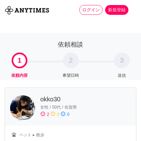
more_horiz
全て
修理・組立
家事
ログイン
新規登録
依頼相談
1
2
3
依頼内容
希望日時
送信
okko30
女性
/
50代
/
佐賀県
sentiment_satisfied
sentiment_neutral
sentiment_dissatisfied
2
0
0
pets
ペット
▸ 散歩