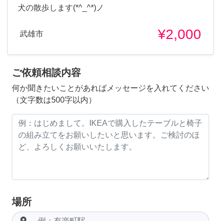
犬の散歩します(*^_^*)ノ
¥2,000
武雄市
ご依頼相談内容
何か聞きたいことがあればメッセージを入れてください
（文字数は500字以内）
場所
room