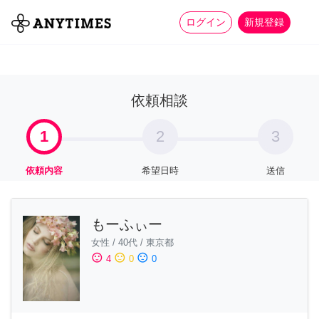
more_horiz
全て
修理・組立
家事
ログイン
新規登録
依頼相談
1
2
3
依頼内容
希望日時
送信
もーふぃー
女性
/
40代
/
東京都
sentiment_satisfied
sentiment_neutral
sentiment_dissatisfied
4
0
0