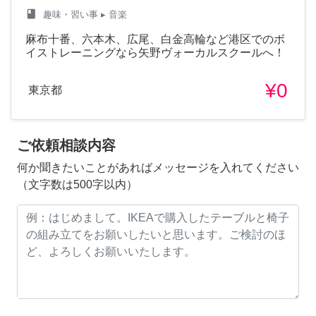
class
趣味・習い事
▸ 音楽
麻布十番、六本木、広尾、白金高輪など港区でのボ
イストレーニングなら矢野ヴォーカルスクールへ！
¥0
東京都
ご依頼相談内容
何か聞きたいことがあればメッセージを入れてください
（文字数は500字以内）