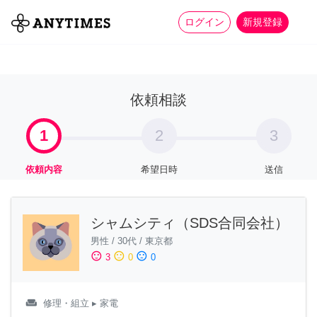
more_horiz
全て
修理・組立
家事
ログイン
新規登録
依頼相談
1
2
3
依頼内容
希望日時
送信
シャムシティ（SDS合同会社）
男性
/
30代
/
東京都
sentiment_satisfied
sentiment_neutral
sentiment_dissatisfied
3
0
0
weekend
修理・組立
▸ 家電