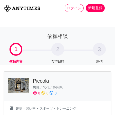
more_horiz
全て
修理・組立
家事
ログイン
新規登録
依頼相談
1
2
3
依頼内容
希望日時
送信
Piccola
男性
/
40代
/
静岡県
sentiment_satisfied
sentiment_neutral
sentiment_dissatisfied
0
0
0
class
趣味・習い事
▸ スポーツ・トレーニング