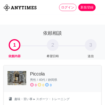
more_horiz
全て
修理・組立
家事
ログイン
新規登録
依頼相談
1
2
3
依頼内容
希望日時
送信
Piccola
男性
/
40代
/
静岡県
sentiment_satisfied
sentiment_neutral
sentiment_dissatisfied
0
0
0
class
趣味・習い事
▸ スポーツ・トレーニング