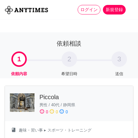
more_horiz
全て
修理・組立
家事
ログイン
新規登録
依頼相談
1
2
3
依頼内容
希望日時
送信
Piccola
男性
/
40代
/
静岡県
sentiment_satisfied
sentiment_neutral
sentiment_dissatisfied
0
0
0
class
趣味・習い事
▸ スポーツ・トレーニング