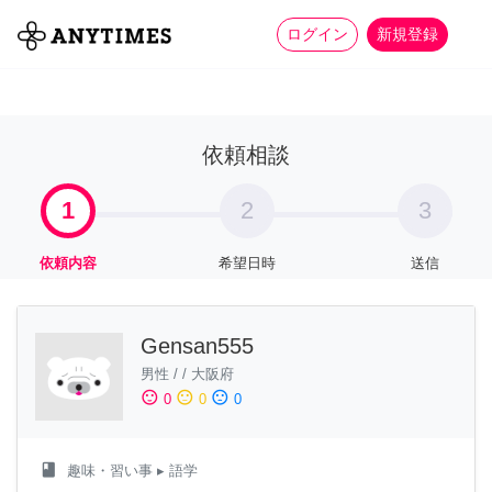
more_horiz
全て
修理・組立
家事
ログイン
新規登録
依頼相談
1
2
3
依頼内容
希望日時
送信
Gensan555
男性
/
/
大阪府
sentiment_satisfied
sentiment_neutral
sentiment_dissatisfied
0
0
0
class
趣味・習い事
▸ 語学