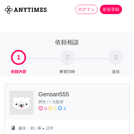
more_horiz
全て
修理・組立
家事
ログイン
新規登録
依頼相談
1
2
3
依頼内容
希望日時
送信
Gensan555
男性
/
/
大阪府
sentiment_satisfied
sentiment_neutral
sentiment_dissatisfied
0
0
0
class
趣味・習い事
▸ 語学