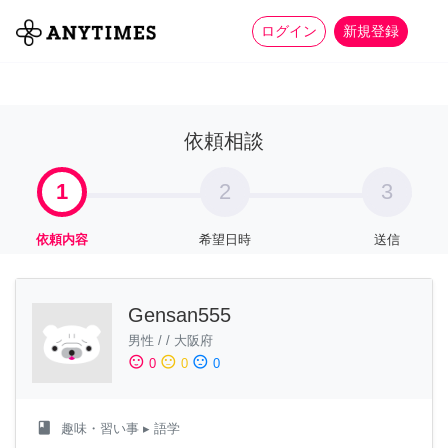
more_horiz
全て
修理・組立
家事
ログイン
新規登録
依頼相談
1
2
3
依頼内容
希望日時
送信
Gensan555
男性
/
/
大阪府
sentiment_satisfied
sentiment_neutral
sentiment_dissatisfied
0
0
0
class
趣味・習い事
▸ 語学