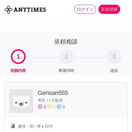
more_horiz
全て
修理・組立
家事
ログイン
新規登録
依頼相談
1
2
3
依頼内容
希望日時
送信
Gensan555
男性
/
/
大阪府
sentiment_satisfied
sentiment_neutral
sentiment_dissatisfied
0
0
0
class
趣味・習い事
▸ 語学