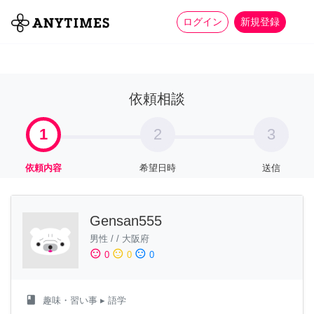
more_horiz
全て
修理・組立
家事
ログイン
新規登録
依頼相談
1
2
3
依頼内容
希望日時
送信
Gensan555
男性
/
/
大阪府
sentiment_satisfied
sentiment_neutral
sentiment_dissatisfied
0
0
0
class
趣味・習い事
▸ 語学