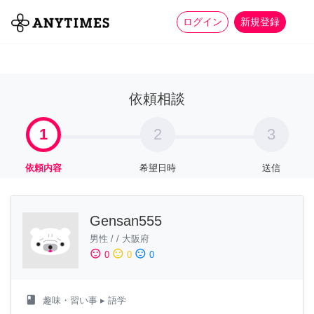
more_horiz
全て
修理・組立
家事
ログイン
新規登録
依頼相談
1
2
3
依頼内容
希望日時
送信
Gensan555
男性
/
/
大阪府
sentiment_satisfied
sentiment_neutral
sentiment_dissatisfied
0
0
0
class
趣味・習い事
▸ 語学