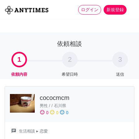
more_horiz
全て
修理・組立
家事
ログイン
新規登録
依頼相談
1
2
3
依頼内容
希望日時
送信
cococmcm
男性
/
/
石川県
sentiment_satisfied
sentiment_neutral
sentiment_dissatisfied
0
0
0
chat
生活相談
▸ 恋愛