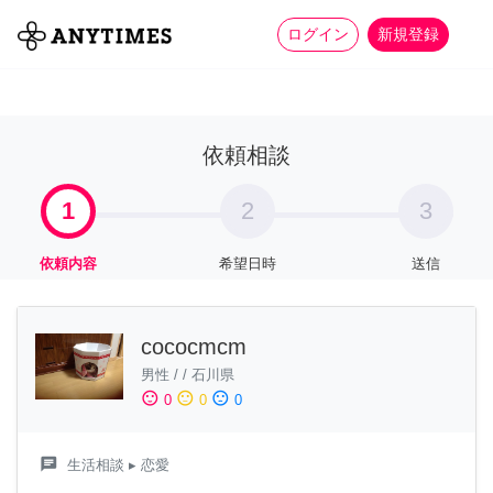
more_horiz
全て
修理・組立
家事
ログイン
新規登録
依頼相談
1
2
3
依頼内容
希望日時
送信
cococmcm
男性
/
/
石川県
sentiment_satisfied
sentiment_neutral
sentiment_dissatisfied
0
0
0
chat
生活相談
▸ 恋愛