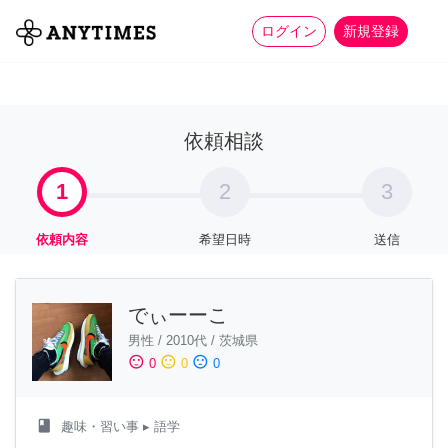
more_horiz
全て
修理・組立
家事
ログイン
新規登録
依頼相談
1
2
3
依頼内容
希望日時
送信
でぃーーこ
男性
/
2010代
/
茨城県
sentiment_satisfied
sentiment_neutral
sentiment_dissatisfied
0
0
0
class
趣味・習い事
▸ 語学