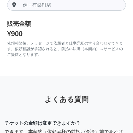
room
販売金額
¥900
依頼相談後、メッセージで依頼者と仕事詳細のすり合わせができま
す。依頼相談が承認されると、前払い決済（本契約）→サービスの
ご提供となります。
よくある質問
チケットの金額は変更できますか？
できます。本契約（依頼者様の前払い決済）前であれば、