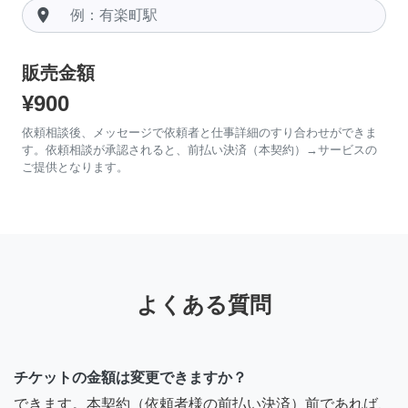
room
販売金額
¥900
依頼相談後、メッセージで依頼者と仕事詳細のすり合わせができま
す。依頼相談が承認されると、前払い決済（本契約）→サービスの
ご提供となります。
よくある質問
チケットの金額は変更できますか？
できます。本契約（依頼者様の前払い決済）前であれば、