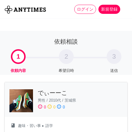
more_horiz
全て
修理・組立
家事
ログイン
新規登録
依頼相談
1
2
3
依頼内容
希望日時
送信
でぃーーこ
男性
/
2010代
/
茨城県
sentiment_satisfied
sentiment_neutral
sentiment_dissatisfied
0
0
0
class
趣味・習い事
▸ 語学