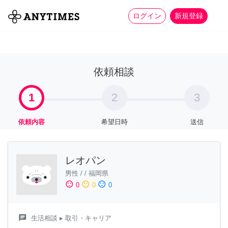
more_horiz
全て
修理・組立
家事
ログイン
新規登録
依頼相談
1
2
3
依頼内容
希望日時
送信
レオパン
男性
/
/
福岡県
sentiment_satisfied
sentiment_neutral
sentiment_dissatisfied
0
0
0
chat
生活相談
▸ 取引・キャリア