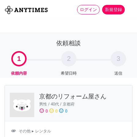
more_horiz
全て
修理・組立
家事
ログイン
新規登録
依頼相談
1
2
3
依頼内容
希望日時
送信
京都のリフォーム屋さん
男性
/
40代
/
京都府
sentiment_satisfied
sentiment_neutral
sentiment_dissatisfied
0
0
0
attachment
その他
▸ レンタル