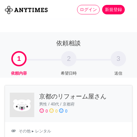
more_horiz
全て
修理・組立
家事
ログイン
新規登録
依頼相談
1
2
3
依頼内容
希望日時
送信
京都のリフォーム屋さん
男性
/
40代
/
京都府
sentiment_satisfied
sentiment_neutral
sentiment_dissatisfied
0
0
0
attachment
その他
▸ レンタル