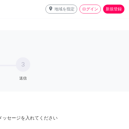
place
地域を指定
ログイン
新規登録
3
送信
メッセージを入れてください