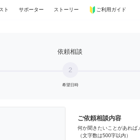
more_horiz
インテリア
趣味・習い事
ペット
料理
スト
サポーター
ストーリー
ご利用ガイド
依頼相談
2
希望日時
ご依頼相談内容
何か聞きたいことがあれば
（文字数は500字以内）