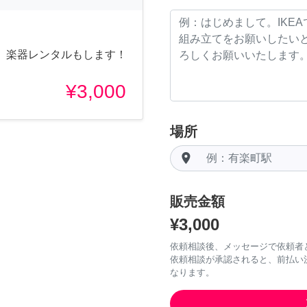
、楽器レンタルもします！
¥3,000
場所
room
販売金額
¥3,000
依頼相談後、メッセージで依頼者
依頼相談が承認されると、前払い
なります。