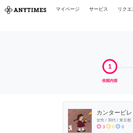
全て
修理・組立
家事
引っ越し
マイページ
サービス
リクエ
1
依頼内容
カンタービレ
女性
/
30代
/
東京都
sentiment_satisfied
sentiment_neutral
sentiment_dissatisfied
3
0
0