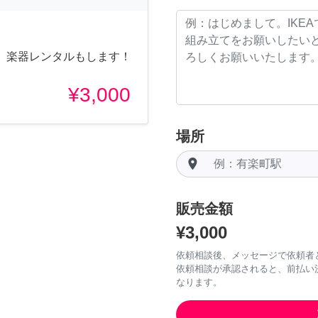
、楽器レンタルもします！
¥3,000
場所
room
販売金額
¥3,000
依頼相談後、メッセージで依頼者
依頼相談が承認されると、前払い
なります。