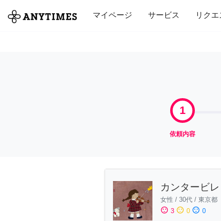
全て
修理・組立
家事
引っ越し
マイページ
サービス
リクエ
1
依頼内容
カンタービレ
女性
/
30代
/
東京都
sentiment_satisfied
sentiment_neutral
sentiment_dissatisfied
3
0
0