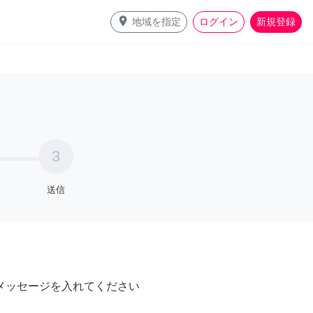
place
地域を指定
ログイン
新規登録
3
送信
メッセージを入れてください