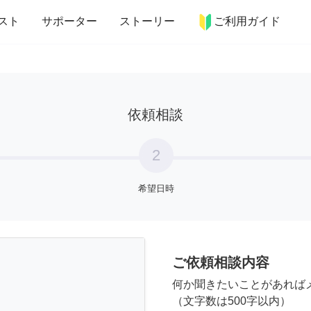
more_horiz
インテリア
趣味・習い事
ペット
料理
スト
サポーター
ストーリー
ご利用ガイド
依頼相談
2
希望日時
ご依頼相談内容
何か聞きたいことがあれば
（文字数は500字以内）