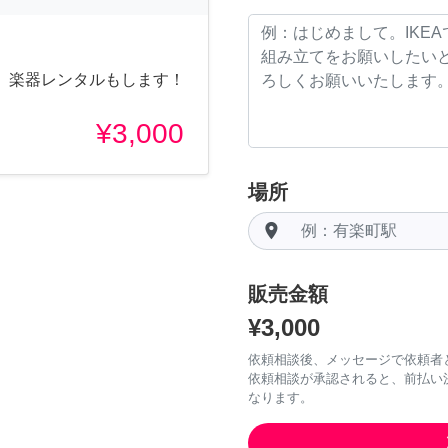
、楽器レンタルもします！
¥3,000
場所
room
販売金額
¥3,000
依頼相談後、メッセージで依頼者
依頼相談が承認されると、前払い
なります。