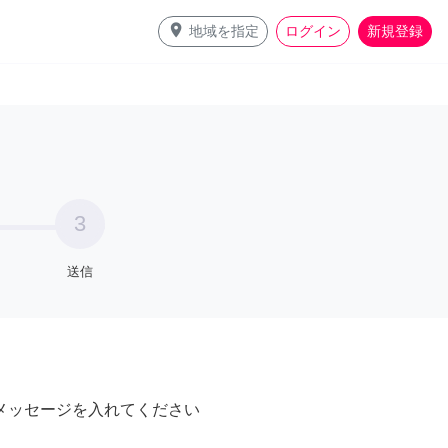
place
地域を指定
ログイン
新規登録
3
送信
メッセージを入れてください