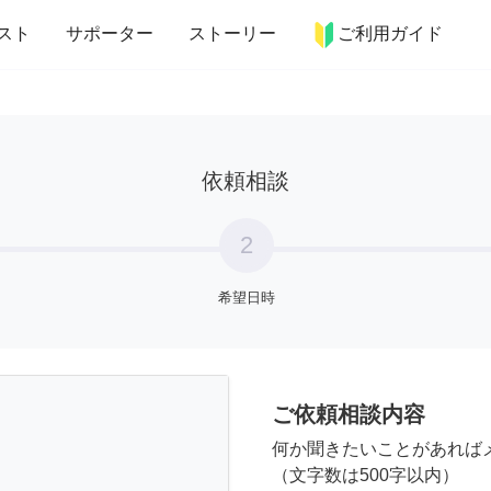
more_horiz
インテリア
趣味・習い事
ペット
料理
スト
サポーター
ストーリー
ご利用ガイド
依頼相談
2
希望日時
ご依頼相談内容
何か聞きたいことがあれば
（文字数は500字以内）