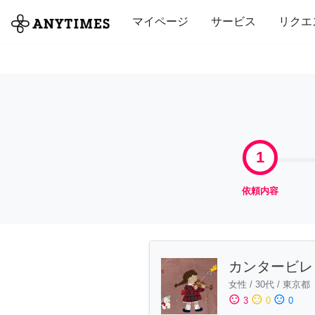
全て
修理・組立
家事
引っ越し
マイページ
サービス
リクエ
1
依頼内容
カンタービレ
女性
/
30代
/
東京都
sentiment_satisfied
sentiment_neutral
sentiment_dissatisfied
3
0
0