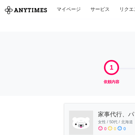
全て
修理・組立
家事
引っ越し
マイページ
サービス
リクエ
1
依頼内容
家事代行、パ
女性
/
50代
/
北海道
sentiment_satisfied
sentiment_neutral
sentiment_dissatisfied
0
0
0