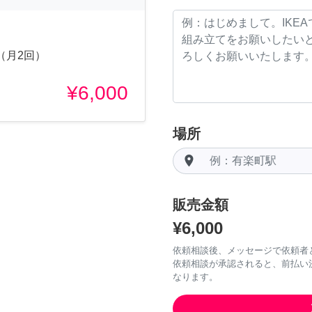
（月2回）
¥6,000
場所
room
販売金額
¥6,000
依頼相談後、メッセージで依頼者
依頼相談が承認されると、前払い
なります。