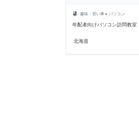
class
趣味・習い事
▸ パソコン
年配者向けパソコン訪問教室
北海道