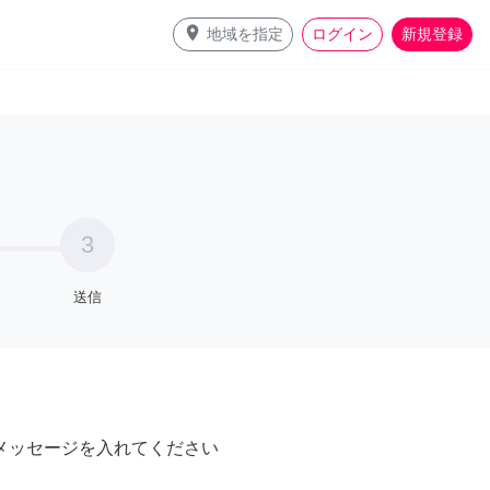
place
地域を指定
ログイン
新規登録
3
送信
メッセージを入れてください