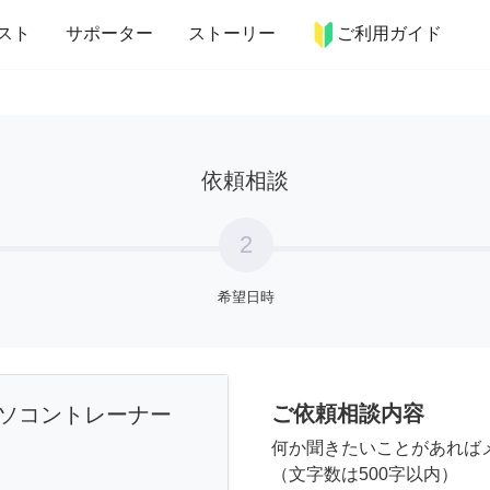
more_horiz
インテリア
趣味・習い事
ペット
料理
スト
サポーター
ストーリー
ご利用ガイド
依頼相談
2
希望日時
ご依頼相談内容
ソコントレーナー
何か聞きたいことがあれば
（文字数は500字以内）