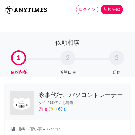
more_horiz
全て
修理・組立
家事
ログイン
新規登録
依頼相談
1
2
3
依頼内容
希望日時
送信
家事代行、パソコントレーナー
女性
/
50代
/
北海道
sentiment_satisfied
sentiment_neutral
sentiment_dissatisfied
0
0
0
class
趣味・習い事
▸ パソコン