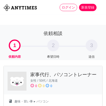
more_horiz
全て
修理・組立
家事
ログイン
新規登録
依頼相談
1
2
3
依頼内容
希望日時
送信
家事代行、パソコントレーナー
女性
/
50代
/
北海道
sentiment_satisfied
sentiment_neutral
sentiment_dissatisfied
0
0
0
class
趣味・習い事
▸ パソコン