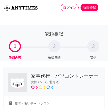
more_horiz
全て
修理・組立
家事
ログイン
新規登録
依頼相談
1
2
3
依頼内容
希望日時
送信
家事代行、パソコントレーナー
女性
/
50代
/
北海道
sentiment_satisfied
sentiment_neutral
sentiment_dissatisfied
0
0
0
class
趣味・習い事
▸ パソコン