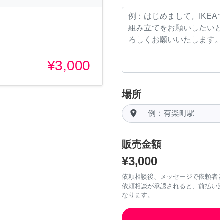
¥3,000
場所
room
販売金額
¥3,000
依頼相談後、メッセージで依頼者
依頼相談が承認されると、前払い
なります。