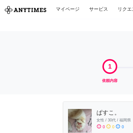
全て
修理・組立
家事
引っ越し
マイページ
サービス
リクエ
1
依頼内容
ぱすこ。
女性
/
30代
/
福岡県
sentiment_satisfied
sentiment_neutral
sentiment_dissatisfied
0
0
0