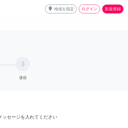
place
地域を指定
ログイン
新規登録
3
送信
メッセージを入れてください