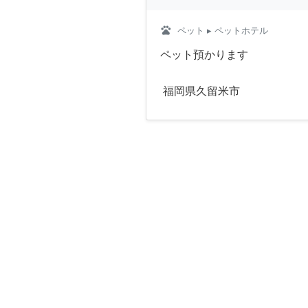
pets
ペット
▸ ペットホテル
ペット預かります
福岡県久留米市