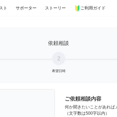
more_horiz
インテリア
趣味・習い事
ペット
料理
スト
サポーター
ストーリー
ご利用ガイド
依頼相談
2
希望日時
ご依頼相談内容
何か聞きたいことがあれば
（文字数は500字以内）