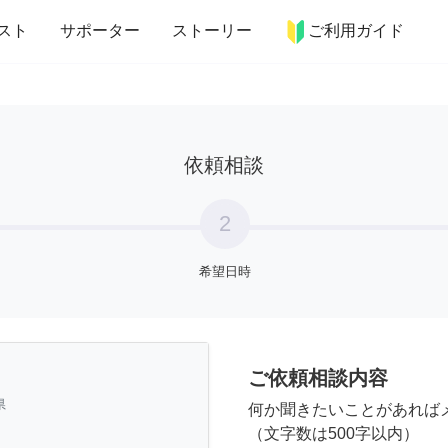
more_horiz
インテリア
趣味・習い事
ペット
料理
スト
サポーター
ストーリー
ご利用ガイド
依頼相談
2
希望日時
ご依頼相談内容
県
何か聞きたいことがあれば
（文字数は500字以内）