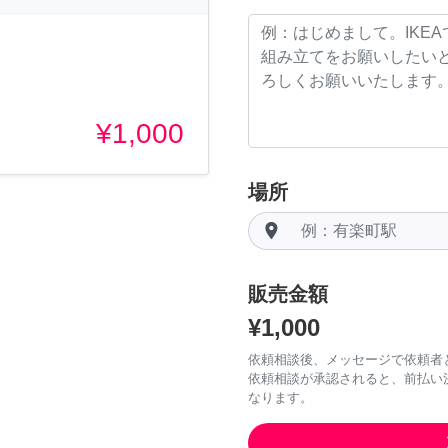
。
¥1,000
場所
room
販売金額
¥1,000
依頼相談後、メッセージで依頼者
依頼相談が承認されると、前払い
なります。