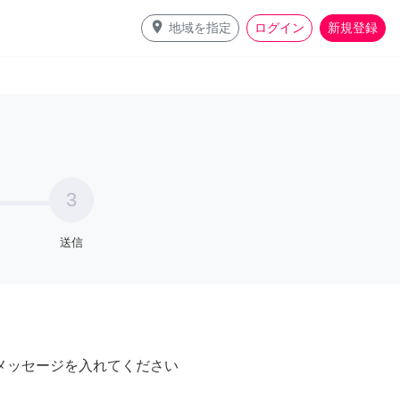
place
地域を指定
ログイン
新規登録
3
送信
メッセージを入れてください