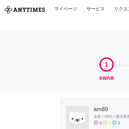
全て
修理・組立
家事
引っ越し
マイページ
サービス
リクエ
1
依頼内容
am89
女性
/
50代
/
鹿児島
sentiment_satisfied
sentiment_neutral
sentiment_dissatisfied
0
0
0