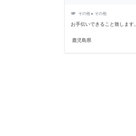
attachment
その他
▸ その他
お手伝いできること致します
鹿児島県