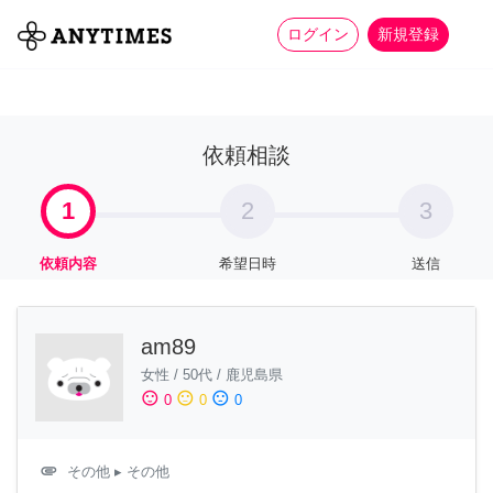
more_horiz
全て
修理・組立
家事
ログイン
新規登録
依頼相談
1
2
3
依頼内容
希望日時
送信
am89
女性
/
50代
/
鹿児島県
sentiment_satisfied
sentiment_neutral
sentiment_dissatisfied
0
0
0
attachment
その他
▸ その他