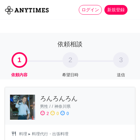
more_horiz
全て
修理・組立
家事
ログイン
新規登録
依頼相談
1
2
3
依頼内容
希望日時
送信
ろんろんろん
男性
/
/
神奈川県
sentiment_satisfied
sentiment_neutral
sentiment_dissatisfied
2
0
0
restaurant
料理
▸ 料理代行・出張料理