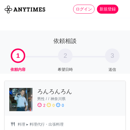
more_horiz
全て
修理・組立
家事
ログイン
新規登録
依頼相談
1
2
3
依頼内容
希望日時
送信
ろんろんろん
男性
/
/
神奈川県
sentiment_satisfied
sentiment_neutral
sentiment_dissatisfied
2
0
0
restaurant
料理
▸ 料理代行・出張料理