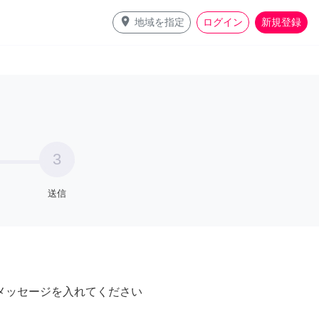
place
地域を指定
ログイン
新規登録
3
送信
メッセージを入れてください