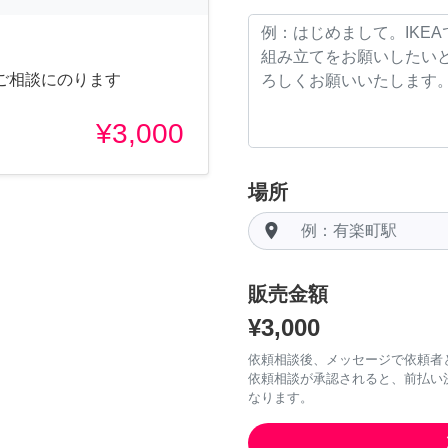
ご相談にのります
¥3,000
場所
room
販売金額
¥3,000
依頼相談後、メッセージで依頼者
依頼相談が承認されると、前払い
なります。