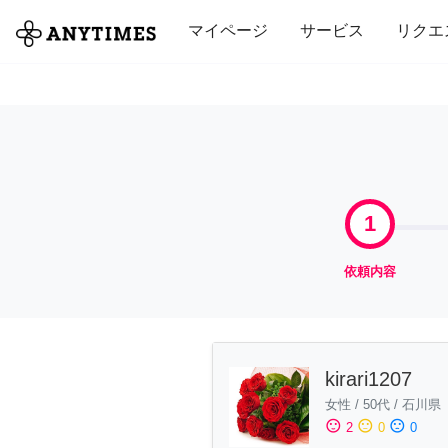
全て
修理・組立
家事
引っ越し
マイページ
サービス
リクエ
1
依頼内容
kirari1207
女性
/
50代
/
石川県
sentiment_satisfied
sentiment_neutral
sentiment_dissatisfied
2
0
0