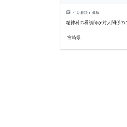
chat
生活相談
▸ 健康
精神科の看護師が対人関係の
宮崎県