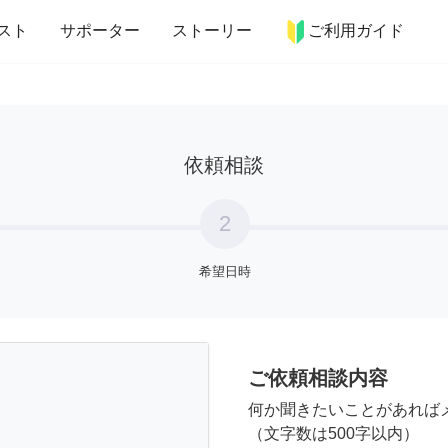
more_horiz
インテリア
趣味・習い事
ペット
料理
スト
サポーター
ストーリー
ご利用ガイド
依頼相談
2
希望日時
ご依頼相談内容
何か聞きたいことがあれば
（文字数は500字以内）