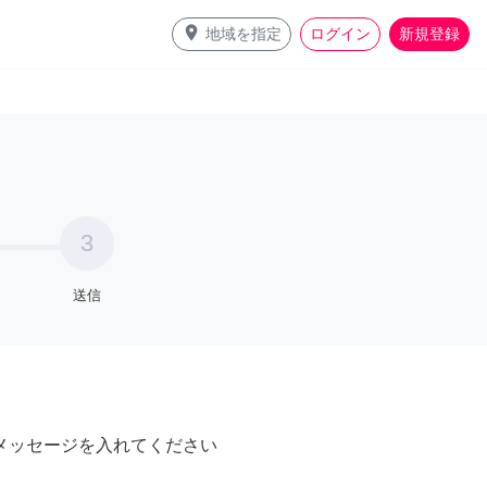
place
地域を指定
ログイン
新規登録
3
送信
メッセージを入れてください