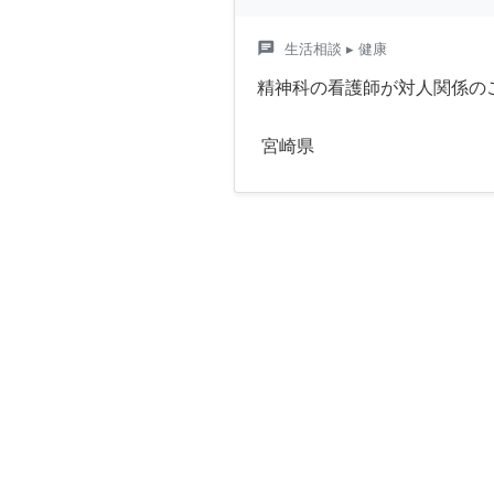
chat
生活相談
▸ 健康
精神科の看護師が対人関係の
宮崎県