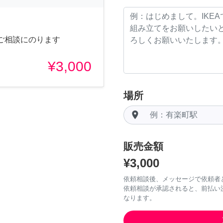
ご相談にのります
¥3,000
場所
room
販売金額
¥3,000
依頼相談後、メッセージで依頼者
依頼相談が承認されると、前払い
なります。