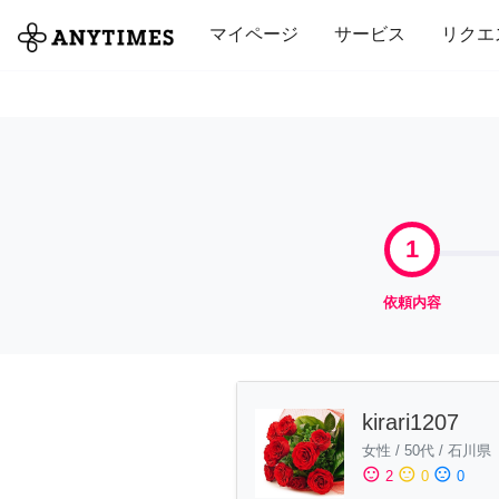
全て
修理・組立
家事
引っ越し
マイページ
サービス
リクエ
1
依頼内容
kirari1207
女性
/
50代
/
石川県
sentiment_satisfied
sentiment_neutral
sentiment_dissatisfied
2
0
0