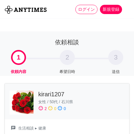
more_horiz
全て
修理・組立
家事
ログイン
新規登録
依頼相談
1
2
3
依頼内容
希望日時
送信
kirari1207
女性
/
50代
/
石川県
sentiment_satisfied
sentiment_neutral
sentiment_dissatisfied
2
0
0
chat
生活相談
▸ 健康