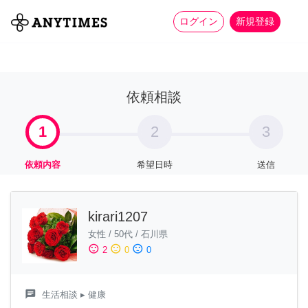
more_horiz
全て
修理・組立
家事
ログイン
新規登録
依頼相談
1
2
3
依頼内容
希望日時
送信
kirari1207
女性
/
50代
/
石川県
sentiment_satisfied
sentiment_neutral
sentiment_dissatisfied
2
0
0
chat
生活相談
▸ 健康