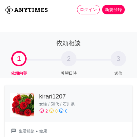
more_horiz
全て
修理・組立
家事
ログイン
新規登録
依頼相談
1
2
3
依頼内容
希望日時
送信
kirari1207
女性
/
50代
/
石川県
sentiment_satisfied
sentiment_neutral
sentiment_dissatisfied
2
0
0
chat
生活相談
▸ 健康