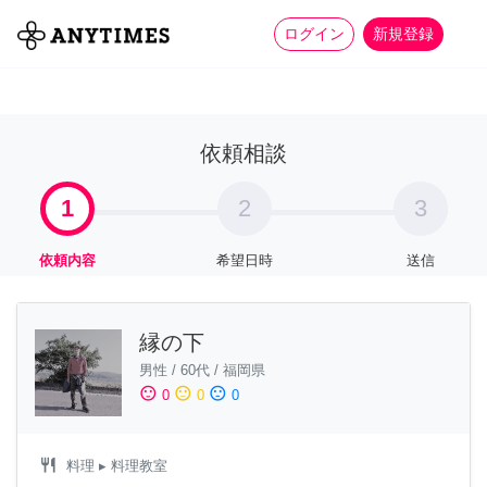
more_horiz
全て
修理・組立
家事
ログイン
新規登録
依頼相談
1
2
3
依頼内容
希望日時
送信
縁の下
男性
/
60代
/
福岡県
sentiment_satisfied
sentiment_neutral
sentiment_dissatisfied
0
0
0
restaurant
料理
▸ 料理教室