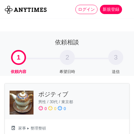
more_horiz
全て
修理・組立
家事
ログイン
新規登録
依頼相談
1
2
3
依頼内容
希望日時
送信
ポジティブ
男性
/
30代
/
東京都
sentiment_satisfied
sentiment_neutral
sentiment_dissatisfied
0
0
0
local_laundry_service
家事
▸ 整理整頓