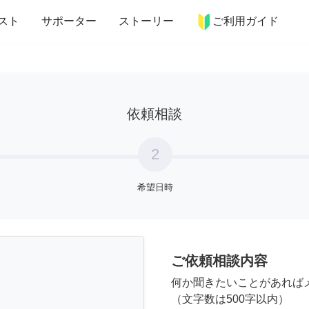
more_horiz
インテリア
趣味・習い事
ペット
料理
スト
サポーター
ストーリー
ご利用ガイド
依頼相談
2
希望日時
ご依頼相談内容
何か聞きたいことがあれば
（文字数は500字以内）