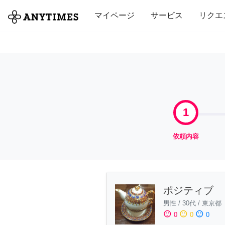
全て
修理・組立
家事
引っ越し
マイページ
サービス
リクエ
1
依頼内容
ポジティブ
男性
/
30代
/
東京都
sentiment_satisfied
sentiment_neutral
sentiment_dissatisfied
0
0
0