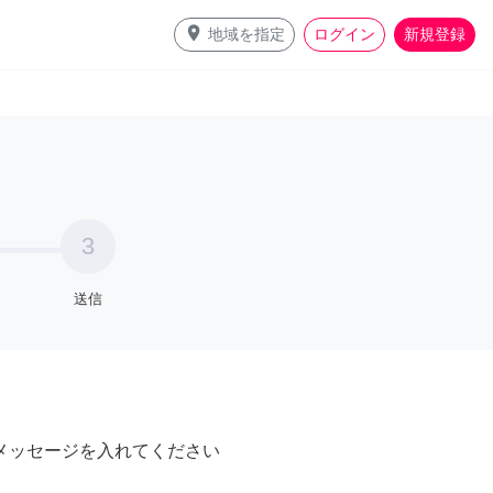
place
地域を指定
ログイン
新規登録
3
送信
メッセージを入れてください