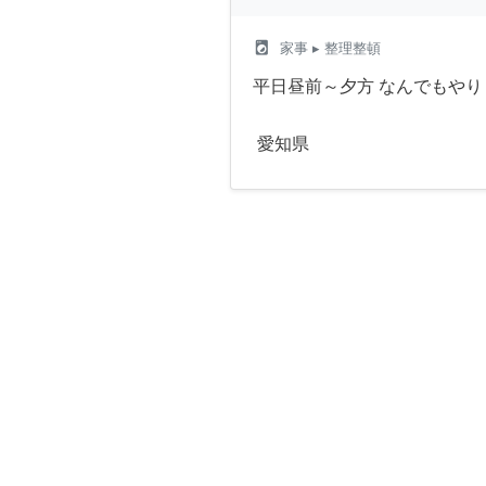
local_laundry_service
家事
▸ 整理整頓
平日昼前～夕方 なんでもやり
愛知県