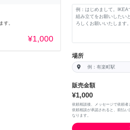
ます。
¥1,000
場所
room
販売金額
¥1,000
依頼相談後、メッセージで依頼者
依頼相談が承認されると、前払い
なります。