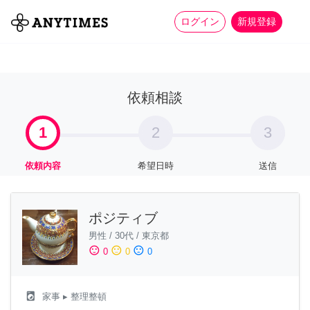
more_horiz
全て
修理・組立
家事
ログイン
新規登録
依頼相談
1
2
3
依頼内容
希望日時
送信
ポジティブ
男性
/
30代
/
東京都
sentiment_satisfied
sentiment_neutral
sentiment_dissatisfied
0
0
0
local_laundry_service
家事
▸ 整理整頓