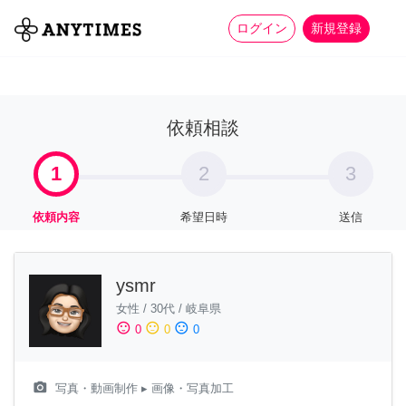
more_horiz
全て
修理・組立
家事
ログイン
新規登録
依頼相談
1
2
3
依頼内容
希望日時
送信
ysmr
女性
/
30代
/
岐阜県
sentiment_satisfied
sentiment_neutral
sentiment_dissatisfied
0
0
0
camera_alt
写真・動画制作
▸ 画像・写真加工