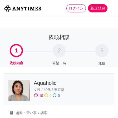
more_horiz
全て
修理・組立
家事
ログイン
新規登録
依頼相談
1
2
3
依頼内容
希望日時
送信
Aquaholic
女性
/
40代
/
東京都
sentiment_satisfied
sentiment_neutral
sentiment_dissatisfied
10
0
0
class
趣味・習い事
▸ 語学