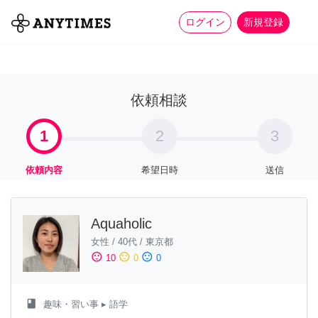
more_horiz
全て
修理・組立
家事
ログイン
新規登録
依頼相談
1
2
3
依頼内容
希望日時
送信
Aquaholic
女性
/
40代
/
東京都
sentiment_satisfied
sentiment_neutral
sentiment_dissatisfied
10
0
0
class
趣味・習い事
▸ 語学