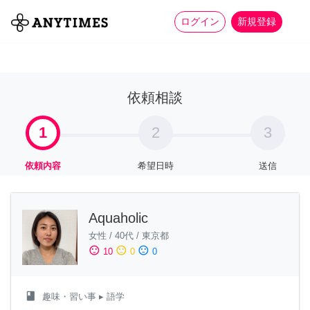
more_horiz
全て
修理・組立
家事
ログイン
新規登録
依頼相談
1
2
3
依頼内容
希望日時
送信
Aquaholic
女性
/
40代
/
東京都
sentiment_satisfied
sentiment_neutral
sentiment_dissatisfied
10
0
0
class
趣味・習い事
▸ 語学