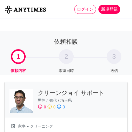
more_horiz
全て
修理・組立
家事
ログイン
新規登録
依頼相談
1
2
3
依頼内容
希望日時
送信
クリーンジョイ サポート
男性
/
40代
/
埼玉県
sentiment_satisfied
sentiment_neutral
sentiment_dissatisfied
0
0
0
local_laundry_service
家事
▸ クリーニング