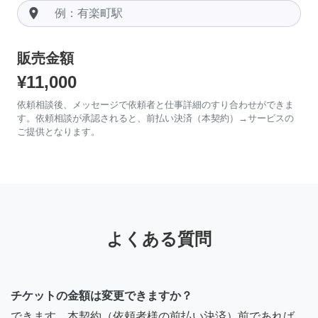
room
販売金額
¥11,000
依頼相談後、メッセージで依頼者と仕事詳細のすり合わせができま
す。依頼相談が承認されると、前払い決済（本契約）→サービスの
ご提供となります。
よくある質問
チケットの金額は変更できますか？
できます。本契約（依頼者様の前払い決済）前であれば、